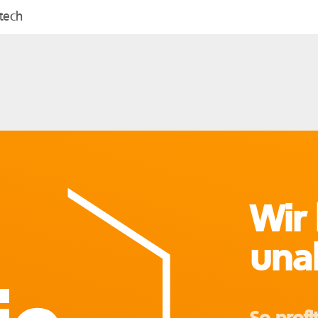
tech
Wir
una