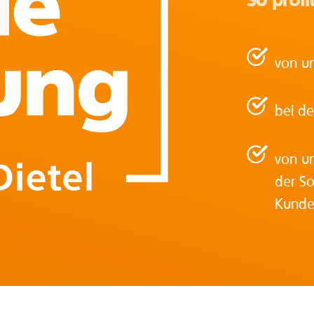
So profit
von u
bei de
von un
der So
Kunde