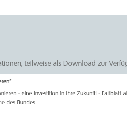
ationen, teilweise als Download zur Verfü
eren"
ieren - eine Investition in Ihre Zukunft! - Faltblatt 
me des Bundes